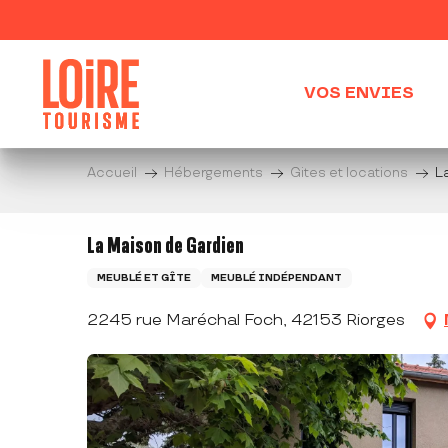
Aller
au
contenu
principal
VOS ENVIES
Accueil
Hébergements
Gites et locations
L
La Maison de Gardien
MEUBLÉ ET GÎTE
MEUBLÉ INDÉPENDANT
2245 rue Maréchal Foch, 42153 Riorges