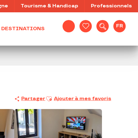
gne
Tourisme & Handicap
Professionnels
FR
DESTINATIONS
Recherche
Voir les favoris
Ajouter aux favoris
Partager
Ajouter à mes favoris