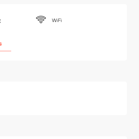
g
WiFi
S