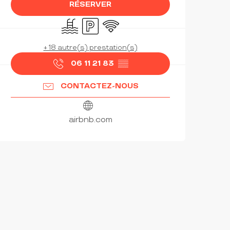
RÉSERVER
Piscine
Parking
WiFi
+ 18 autre(s) prestation(s)
06 11 21 83
▒▒
CONTACTEZ-NOUS
airbnb.com