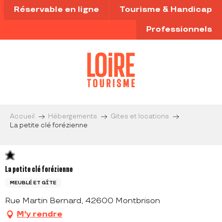
Aller
Réservable en ligne
Tourisme & Handicap
au
contenu
Professionnels
principal
Accueil
Hébergements
Gites et locations
La petite clé forézienne
La petite clé forézienne
MEUBLÉ ET GÎTE
Rue Martin Bernard, 42600 Montbrison
M'y rendre