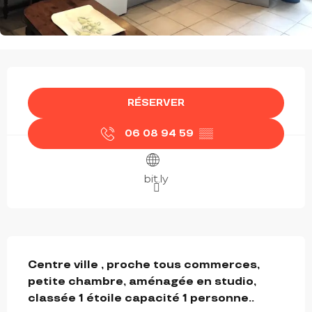
OUVERTURE ET COORDONNÉES
RÉSERVER
06 08 94 59
▒▒
bit.ly
DESCRIPTION
Centre ville , proche tous commerces, 
petite chambre, aménagée en studio,  
classée 1 étoile capacité 1 personne..