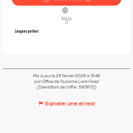
bit.ly
Langues parlées
Langues parlées
Mis à jour le 23 février 2026 à 15:46
par Office de Tourisme Loire Forez
(Identifiant de l'offre :
5979172
)
Signaler une erreur