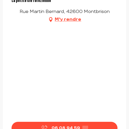
La petite clé forézienne
Rue Martin Bernard, 42600 Montbrison
M'y rendre
06 08 94 59
▒▒