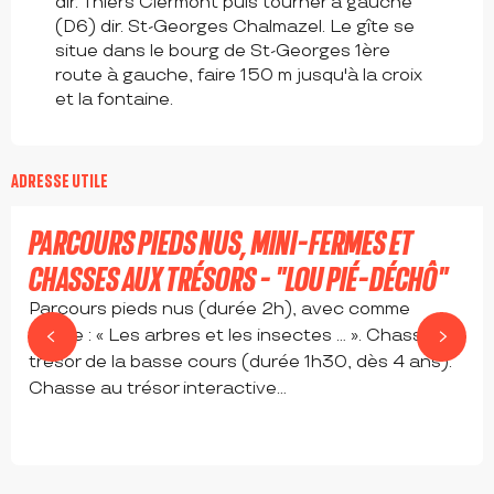
dir. Thiers Clermont puis tourner à gauche
(D6) dir. St-Georges Chalmazel. Le gîte se
situe dans le bourg de St-Georges 1ère
route à gauche, faire 150 m jusqu'à la croix
et la fontaine.
à partir de
10
€
ADRESSE UTILE
PARCOURS PIEDS NUS, MINI-FERMES ET
CHASSES AUX TRÉSORS - "LOU PIÉ-DÉCHÔ"
Parcours pieds nus (durée 2h), avec comme
thème : « Les arbres et les insectes … ». Chasse au
trésor de la basse cours (durée 1h30, dès 4 ans).
Chasse au trésor interactive...
SAINT-GEORGES-EN-COUZAN