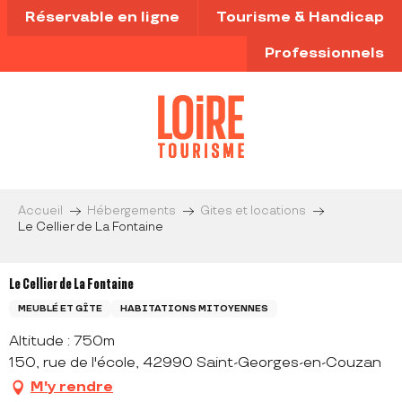
Aller
Réservable en ligne
Tourisme & Handicap
au
contenu
Professionnels
principal
Accueil
Hébergements
Gites et locations
Le Cellier de La Fontaine
Le Cellier de La Fontaine
MEUBLÉ ET GÎTE
HABITATIONS MITOYENNES
Altitude : 750m
150, rue de l'école, 42990 Saint-Georges-en-Couzan
M'y rendre