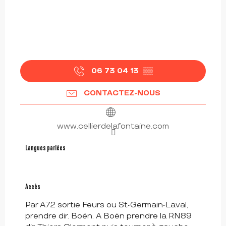
06 73 04 13
▒▒
CONTACTEZ-NOUS
www.cellierdelafontaine.com
Langues parlées
Langues parlées
Accès
Accès
Par A72 sortie Feurs ou St-Germain-Laval,
prendre dir. Boën. A Boën prendre la RN89