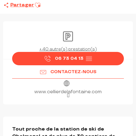
Ajouter aux favoris
Partager
OUVERTURE ET COORDONNÉES
Parking
+ 40 autre(s) prestation(s)
06 73 04 13
▒▒
CONTACTEZ-NOUS
www.cellierdelafontaine.com
DESCRIPTION
Tout proche de la station de ski de 