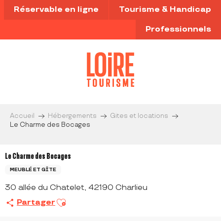
Aller
Réservable en ligne
Tourisme & Handicap
au
contenu
Professionnels
principal
Accueil
Hébergements
Gites et locations
Le Charme des Bocages
Le Charme des Bocages
MEUBLÉ ET GÎTE
30 allée du Chatelet, 42190 Charlieu
Ajouter aux favoris
Partager