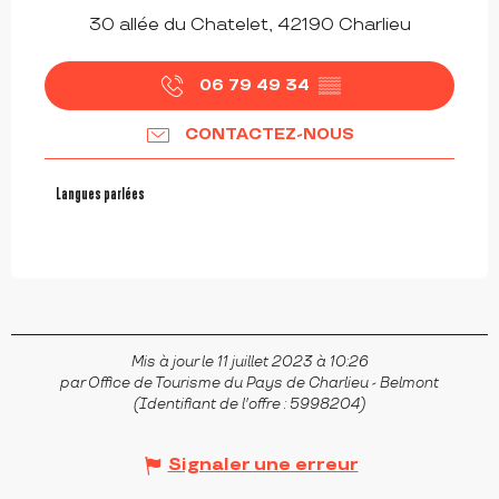
30 allée du Chatelet, 42190 Charlieu
06 79 49 34
▒▒
CONTACTEZ-NOUS
Langues parlées
Langues parlées
Mis à jour le 11 juillet 2023 à 10:26
par Office de Tourisme du Pays de Charlieu - Belmont
(Identifiant de l'offre :
5998204
)
Signaler une erreur