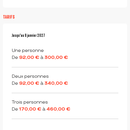
TARIFS
Du
Jusqu'au
3 janvier 2026
8 janvier 2027
au
8 janvier 2027
Une personne
De
92,00 €
à
300,00 €
Deux personnes
De
92,00 €
à
340,00 €
Trois personnes
De
170,00 €
à
460,00 €