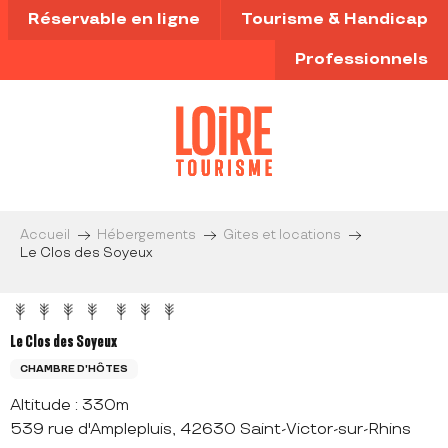
Aller
Réservable en ligne
Tourisme & Handicap
au
contenu
Professionnels
principal
Accueil
Hébergements
Gites et locations
Le Clos des Soyeux
Le Clos des Soyeux
CHAMBRE D'HÔTES
Altitude : 330m
539 rue d'Amplepluis, 42630 Saint-Victor-sur-Rhins