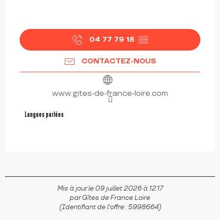
04 77 79 18
▒▒
CONTACTEZ-NOUS
www.gites-de-france-loire.com
Langues parlées
Langues parlées
Mis à jour le 09 juillet 2026 à 12:17
par Gîtes de France Loire
(Identifiant de l'offre :
5998664
)