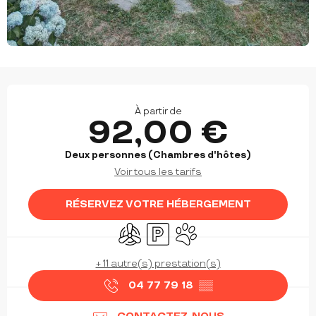
OUVERTURE ET COORDONNÉES
À partir de
92,00 €
Deux personnes (Chambres d'hôtes)
Voir tous les tarifs
RÉSERVEZ VOTRE HÉBERGEMENT
Air conditionné
Parking
Animaux acceptés
+ 11 autre(s) prestation(s)
04 77 79 18
▒▒