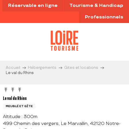
Aller
Réservable en ligne
Tourisme & Handicap
au
contenu
Professionnels
principal
Accueil
Hébergements
Gites et locations
Le val du Rhins
Le val du Rhins
MEUBLÉ ET GÎTE
Altitude : 300m
499 Chemin des vergers, Le Marvallin, 42120 Notre-