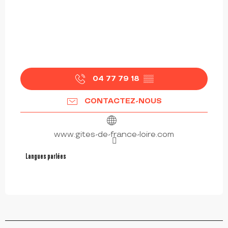
04 77 79 18
▒▒
CONTACTEZ-NOUS
www.gites-de-france-loire.com
Langues parlées
Langues parlées