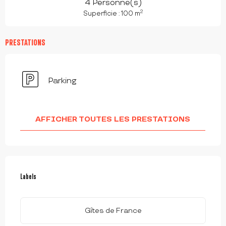
4 Personne(s)
2
Superficie : 100 m
PRESTATIONS
Parking
AFFICHER TOUTES LES PRESTATIONS
OFFRES DE PRESTATIONS
Labels
Labels
Gîtes de France