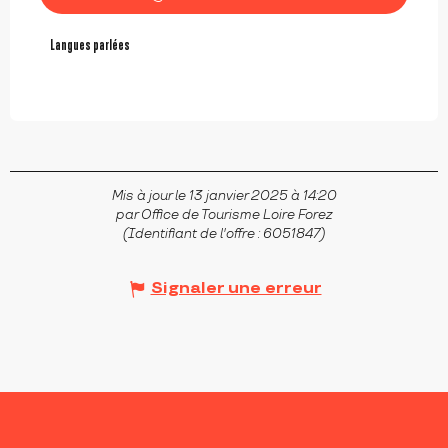
Langues parlées
Langues parlées
Mis à jour le 13 janvier 2025 à 14:20
par Office de Tourisme Loire Forez
(Identifiant de l'offre :
6051847
)
Signaler une erreur