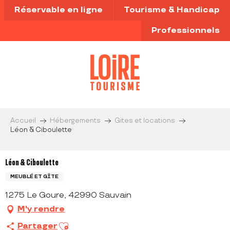
Aller
Réservable en ligne
Tourisme & Handicap
au
contenu
Professionnels
principal
Accueil
Hébergements
Gites et locations
Léon & Ciboulette
Léon & Ciboulette
MEUBLÉ ET GÎTE
1275 Le Goure, 42990 Sauvain
M'y rendre
Ajouter aux favoris
Partager