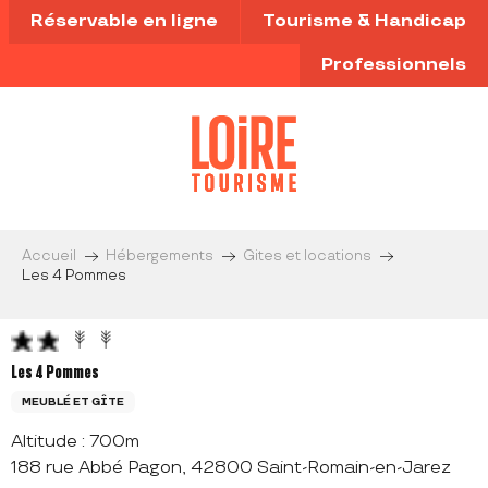
Aller
Réservable en ligne
Tourisme & Handicap
au
contenu
Professionnels
principal
Accueil
Hébergements
Gites et locations
Les 4 Pommes
Les 4 Pommes
MEUBLÉ ET GÎTE
Altitude : 700m
188 rue Abbé Pagon, 42800 Saint-Romain-en-Jarez