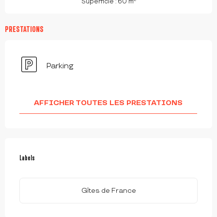
Superficie : 60 m
PRESTATIONS
Parking
AFFICHER TOUTES LES PRESTATIONS
OFFRES DE PRESTATIONS
Labels
Labels
Gîtes de France