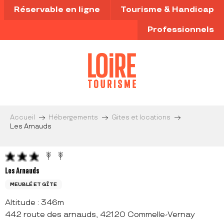
Aller
Réservable en ligne
Tourisme & Handicap
au
contenu
Professionnels
principal
Accueil
Hébergements
Gites et locations
Les Arnauds
Les Arnauds
MEUBLÉ ET GÎTE
Altitude : 346m
442 route des arnauds, 42120 Commelle-Vernay