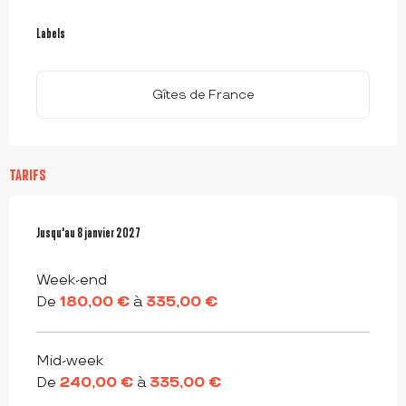
OFFRES DE PRESTATIONS
Labels
Labels
Gîtes de France
TARIFS
Du
Jusqu'au
3 janvier 2026
8 janvier 2027
au
8 janvier 2027
Week-end
De
180,00 €
à
335,00 €
Mid-week
De
240,00 €
à
335,00 €