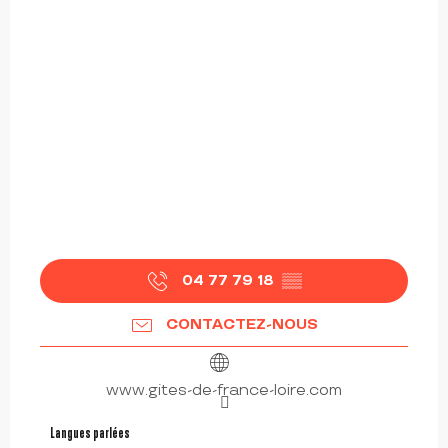
04 77 79 18
▒▒
CONTACTEZ-NOUS
www.gites-de-france-loire.com
Langues parlées
Langues parlées