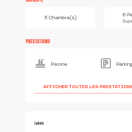
6 P
3 Chambre(s)
Super
PRESTATIONS
Piscine
Parkin
AFFICHER TOUTES LES PRESTATION
OFFRES DE PRESTAT
Labels
Labels