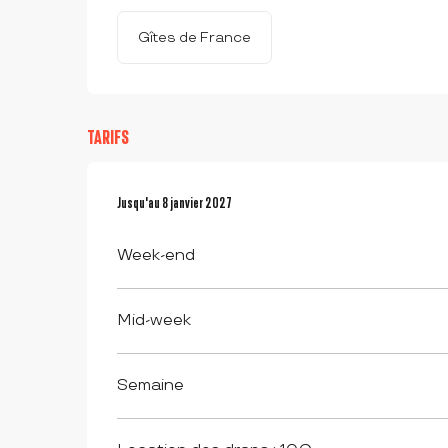
Gîtes de France
TARIFS
Du
Jusqu'au
3 janvier 2026
8 janvier 2027
au
8 janvier 2027
Week-end
Mid-week
Semaine