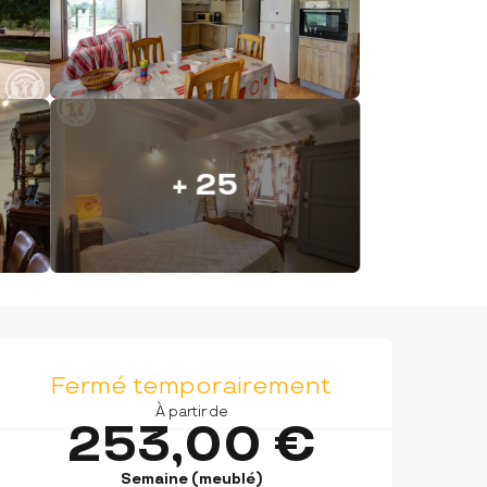
+ 25
OUVERTURE ET COORDON
Fermé temporairement
À partir de
253,00 €
Semaine (meublé)