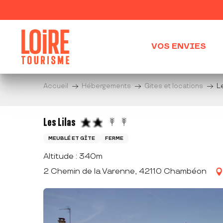
Aller
au
contenu
principal
VOS ENVIES
Accueil
Hébergements
Gites et locations
Le
Les Lilas
MEUBLÉ ET GÎTE
FERME
Altitude : 340m
2 Chemin de la Varenne, 42110 Chambéon