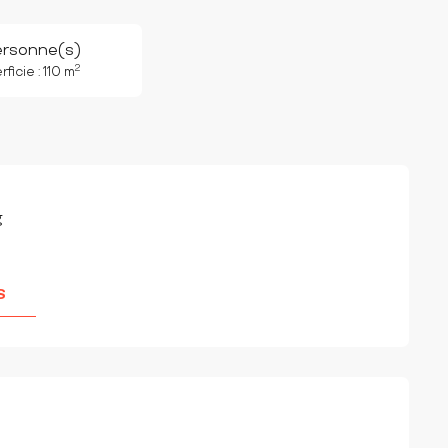
ersonne(s)
2
ficie : 110 m
g
S
IONS