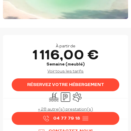
OUVERTURE ET COORDONNÉES
À partir de
1 116,00 €
Semaine (meublé)
Voir tous les tarifs
RÉSERVEZ VOTRE HÉBERGEMENT
Piscine
Parking
Animaux acceptés
+ 28 autre(s) prestation(s)
04 77 79 18
▒▒