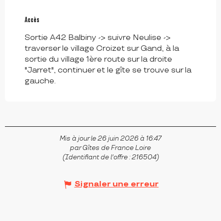
Accès
Accès
Sortie A42 Balbiny -> suivre Neulise ->
traverser le village Croizet sur Gand, à la
sortie du village 1ère route sur la droite
"Jarret", continuer et le gîte se trouve sur la
gauche.
Mis à jour le 26 juin 2026 à 16:47
par Gîtes de France Loire
(Identifiant de l'offre :
216504
)
Signaler une erreur