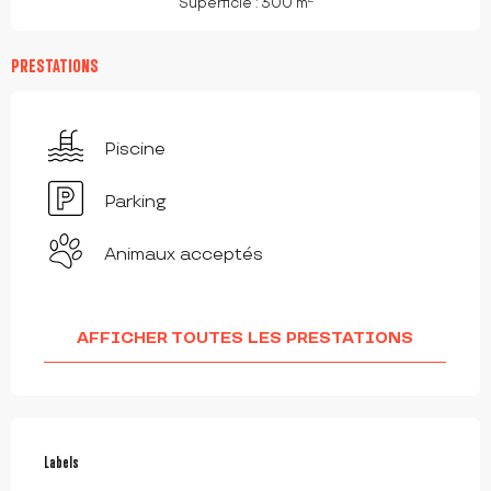
Superficie : 300 m
PRESTATIONS
Piscine
Parking
Animaux acceptés
AFFICHER TOUTES LES PRESTATIONS
OFFRES DE PRESTATIONS
Labels
Labels