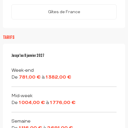
Gîtes de France
TARIFS
Du
Jusqu'au
3 janvier 2026
8 janvier 2027
au
8 janvier 2027
Week-end
De
781,00 €
à
1 382,00 €
Mid-week
De
1 004,00 €
à
1 776,00 €
Semaine