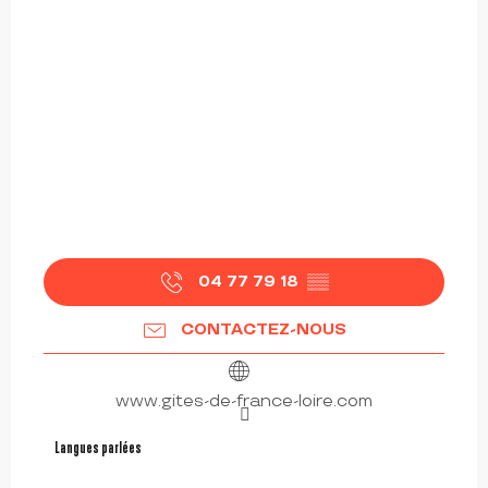
04 77 79 18
▒▒
CONTACTEZ-NOUS
www.gites-de-france-loire.com
Langues parlées
Langues parlées