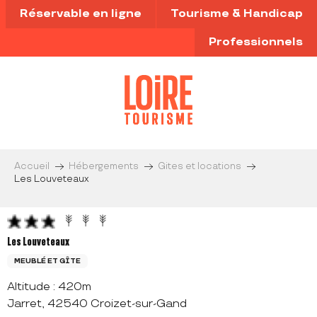
Aller
Réservable en ligne
Tourisme & Handicap
au
contenu
Professionnels
principal
Accueil
Hébergements
Gites et locations
Les Louveteaux
Les Louveteaux
MEUBLÉ ET GÎTE
Altitude : 420m
Jarret, 42540 Croizet-sur-Gand