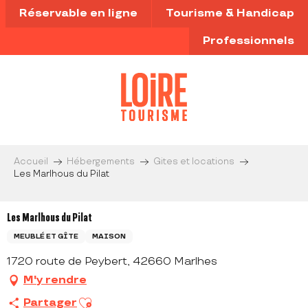
Aller
Réservable en ligne
Tourisme & Handicap
au
contenu
Professionnels
principal
Accueil
Hébergements
Gites et locations
Les Marlhous du Pilat
Les Marlhous du Pilat
MEUBLÉ ET GÎTE
MAISON
1720 route de Peybert, 42660 Marlhes
M'y rendre
Ajouter aux favoris
Partager