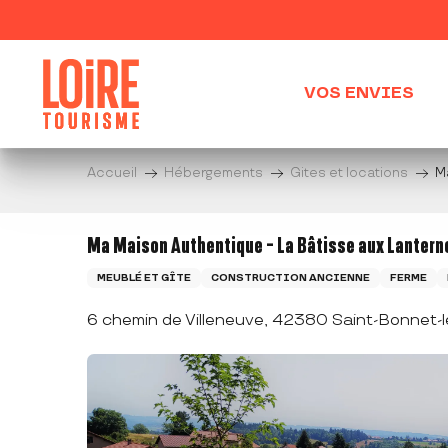
Aller
au
contenu
principal
VOS ENVIES
Accueil
Hébergements
Gites et locations
M
Ma Maison Authentique - La Bâtisse aux Lantern
MEUBLÉ ET GÎTE
CONSTRUCTION ANCIENNE
FERME
6 chemin de Villeneuve, 42380 Saint-Bonnet-