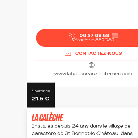
06 27 69 59
▒▒
Véronique BERGER
CONTACTEZ-NOUS
www.labatisseauxlanternes.com
à partir de
21,5
€
ADRESSE UTILE
LA CALÈCHE
Installés depuis 24 ans dans le village de
caractère de St Bonnet-le-Château, dans