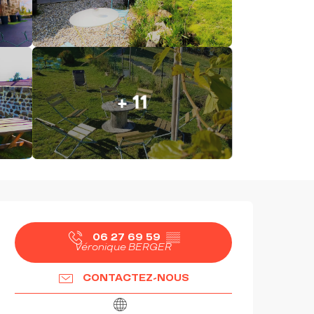
+ 11
OUVERTURE ET COORDON
06 27 69 59
▒▒
Véronique BERGER
CONTACTEZ-NOUS