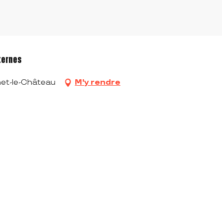
ternes
net-le-Château
M'y rendre