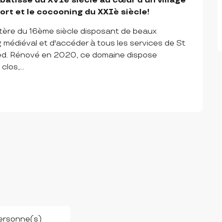
bâtisse du XVIè siècle au cœur d'un village 
fort et le cocooning du XXIè siècle!
tère du 16ème siècle disposant de beaux 
 médiéval et d'accéder à tous les services de St 
ed. Rénové en 2020, ce domaine dispose 
los,...
ersonne(s)