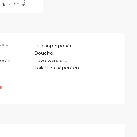
2
ficie : 190 m
oêle
Lits superposés
Douche
ectif
Lave vaisselle
Toilettes séparées
S