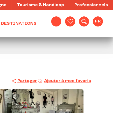
gne
Tourisme & Handicap
Professionnels
FR
DESTINATIONS
Recherche
Voir les favoris
Ajouter aux favoris
Partager
Ajouter à mes favoris