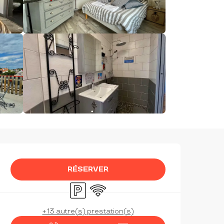
OUVERTURE ET COORDON
RÉSERVER
Parking
WiFi
+ 13 autre(s) prestation(s)