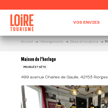
Aller
au
contenu
principal
VOS ENVIES
Accueil
Hébergements
Gites et locations
M
Maison de l'horloge
MEUBLÉ ET GÎTE
499 avenue Charles de Gaulle, 42153 Riorges