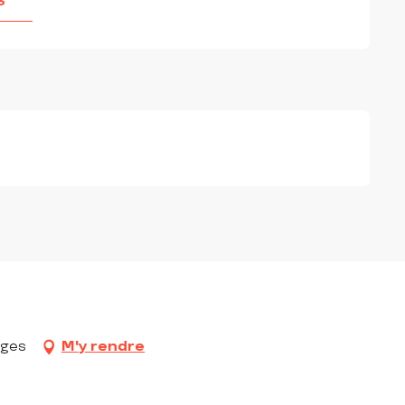
S
s
rges
M'y rendre