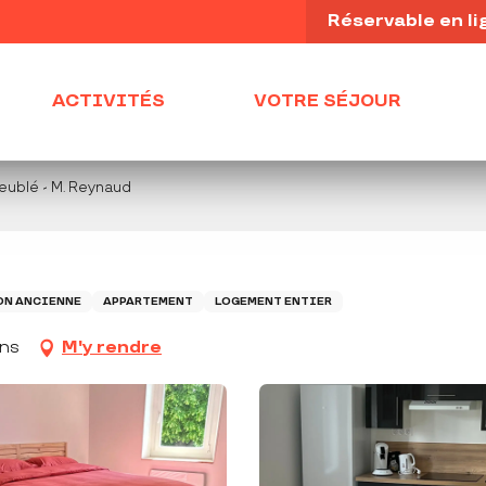
Réservable en li
ACTIVITÉS
VOTRE SÉJOUR
eublé - M. Reynaud
N ANCIENNE
APPARTEMENT
LOGEMENT ENTIER
ins
M'y rendre