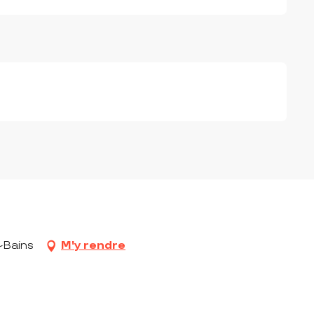
s
-Bains
M'y rendre