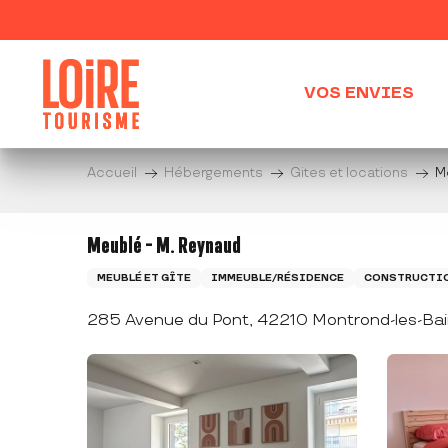
Aller
au
contenu
principal
VOS ENVIES
Accueil
Hébergements
Gites et locations
M
Meublé - M. Reynaud
MEUBLÉ ET GÎTE
IMMEUBLE/RÉSIDENCE
CONSTRUCTIO
285 Avenue du Pont, 42210 Montrond-les-Ba