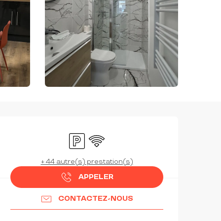
OUVERTURE ET COORDON
Parking
WiFi
+ 44 autre(s) prestation(s)
APPELER
CONTACTEZ-NOUS