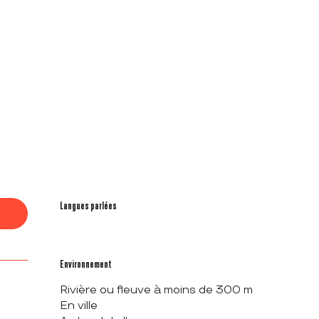
Langues parlées
Langues parlées
Environnement
Environnement
Rivière ou fleuve à moins de 300 m
En ville