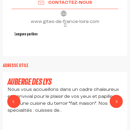
CONTACTEZ-NOUS
www.gites-de-france-loire.com
Langues parlées
Langues parlées
à partir de
23,9
€
ADRESSE UTILE
AUBERGE DES LYS
Nous vous accueillons dans un cadre chaleureux
et convivial pour le plaisir de vos yeux et papilles
avec une cuisine du terroir "fait maison". Nos
spécialités : cuisses de...
VEAUCHETTE