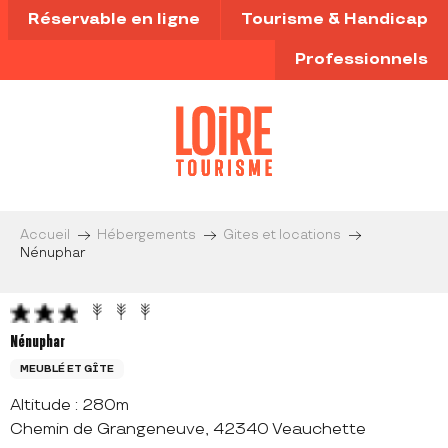
Aller
Réservable en ligne
Tourisme & Handicap
au
contenu
Professionnels
principal
Accueil
Hébergements
Gites et locations
Nénuphar
Nénuphar
MEUBLÉ ET GÎTE
Altitude : 280m
Chemin de Grangeneuve, 42340 Veauchette