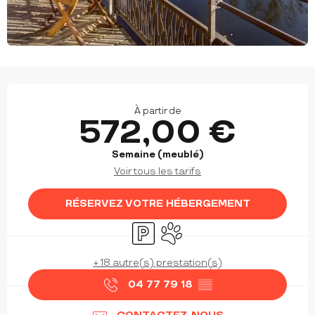
OUVERTURE ET COORDONNÉES
À partir de
572,00 €
Semaine (meublé)
Voir tous les tarifs
RÉSERVEZ VOTRE HÉBERGEMENT
Parking
Animaux acceptés
+ 18 autre(s) prestation(s)
04 77 79 18
▒▒