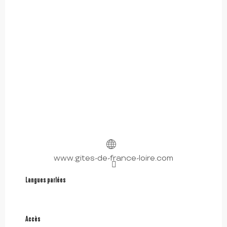
www.gites-de-france-loire.com
Langues parlées
Langues parlées
Accès
Accès