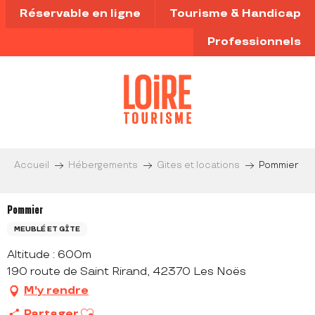
Aller
Réservable en ligne
Tourisme & Handicap
au
contenu
Professionnels
principal
Accueil
Hébergements
Gites et locations
Pommier
Pommier
MEUBLÉ ET GÎTE
Altitude : 600m
190 route de Saint Rirand, 42370 Les Noës
M'y rendre
Ajouter aux favoris
Partager