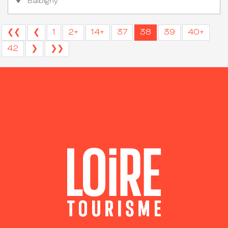
Balbigny
❮❮
❮
1
2+
14+
37
38
39
40+
42
❯
❯❯