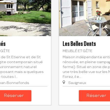
nés
Les Belles Dents
 GÎTE
MEUBLÉ ET GÎTE
 de St Etienne et de St
Maison indépendante ent
ite contemporain situé
rénovée, en pleine campag
vironnement naturel
ferme). Situé en zone de p
eposant mais a quelques
une très belle vue sur les
toutes l...
Forez, il e...
ean-Bonnefonds
Savigneux
Réserver
Réserver