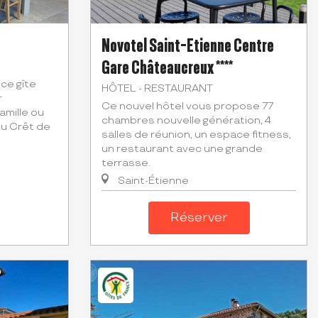
Novotel Saint-Etienne Centre
Gare Châteaucreux ****
ce gîte
HÔTEL - RESTAURANT
r
Ce nouvel hôtel vous propose 77
amille ou
chambres nouvelle génération, 4
du Crêt de
salles de réunion, un espace fitness,
un restaurant avec une grande
terrasse.
Saint-Étienne
Réserver