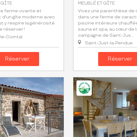
 GÎTE
MEUBLÉ ET GÎTE
re ferme vivante et
Vivez une parenthèse de
t d'un gîte moderne avec
dans une ferme de caract
ut y respire la générosité
piscine intérieure chauffée
e réserver !
sauna et spa, au cœur de l
campagne de Saint-Jus...
-le-Comtal
Saint-Just-la-Pendue
Réserver
Réserver