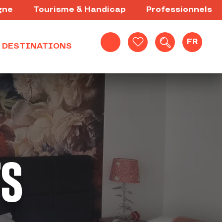
gne
Tourisme & Handicap
Professionnels
FR
DESTINATIONS
Recherche
Voir les favoris
TS