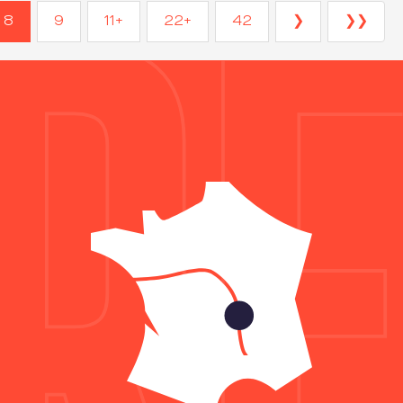
8
9
11+
22+
42
❯
❯❯