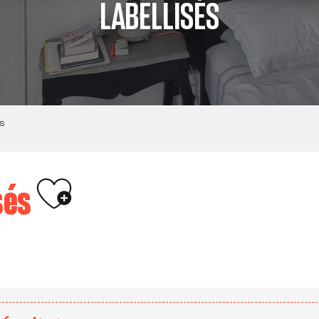
LABELLISÉS
s
Ajouter aux favoris
sés