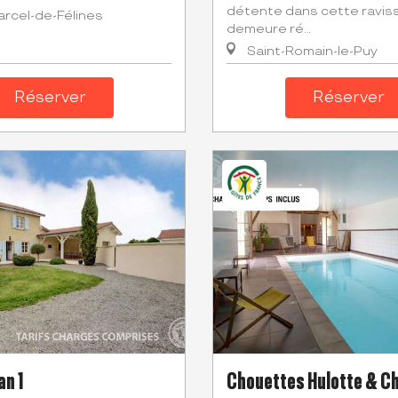
détente dans cette ravis
arcel-de-Félines
demeure ré...
Saint-Romain-le-Puy
Réserver
Réserver
an 1
Chouettes Hulotte & C