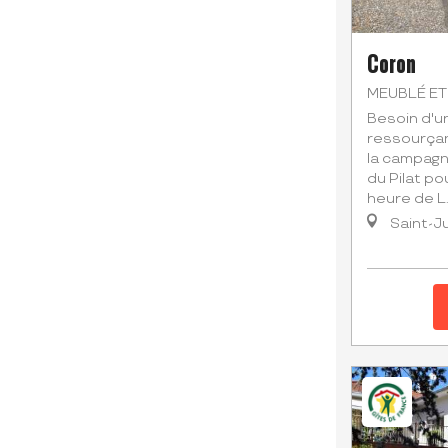
Coron
MEUBLÉ ET
Besoin d'u
ressourçan
la campagn
du Pilat po
heure de L..
Saint-Ju