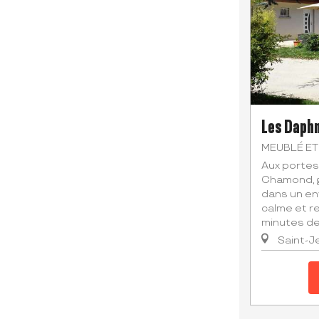
Les Daph
MEUBLÉ ET
Aux portes
Chamond, g
dans un en
calme et r
minutes de 
Saint-J