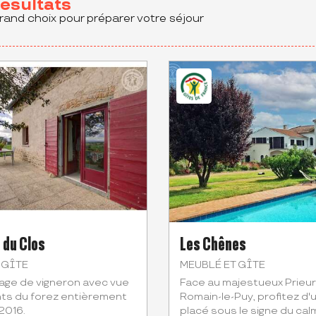
résultats
rand choix pour préparer votre séjour
 du Clos
Les Chênes
 GÎTE
MEUBLÉ ET GÎTE
age de vigneron avec vue
Face au majestueux Prieur
nts du forez entièrement
Romain-le-Puy, profitez d'
2016.
placé sous le signe du cal