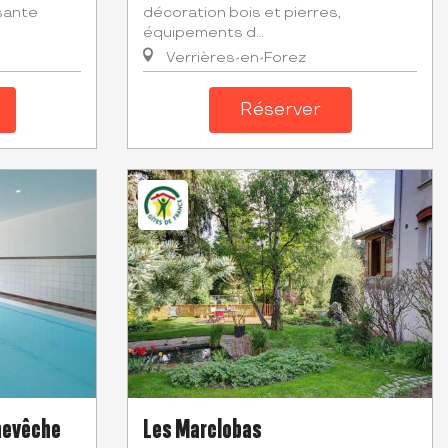
sante
décoration bois et pierres,
équipements d...
Verrières-en-Forez
Réserver
hevêche
Les Marclobas