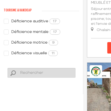
MEUBLÉ ET
Séjour ent
TOURISME & HANDICAP
raffinemen
piscine; to
Déficience auditive
17
et l'envie d
Chalain
Déficience mentale
17
Déficience motrice
9
Déficience visuelle
11