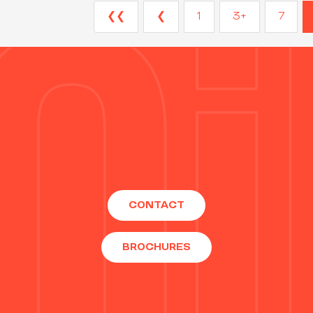
❮❮
❮
1
3+
7
CONTACT
BROCHURES