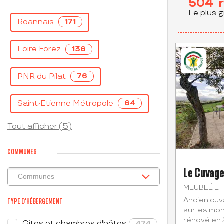
504
Le plus g
Roannais
171
Loire Forez
136
PNR du Pilat
76
Saint-Etienne Métropole
64
Tout afficher (5)
COMMUNES
Le Cuvage
MEUBLÉ ET
Ancien cuv
TYPE D'HÉBERGEMENT
sur les mo
rénové en 
Gites et chambres d'hôtes
474