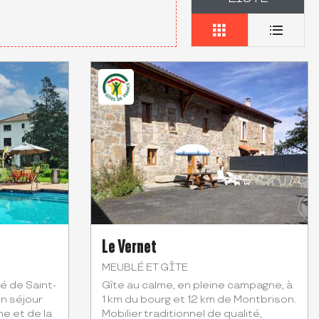
Le Vernet
MEUBLÉ ET GÎTE
é de Saint-
Gîte au calme, en pleine campagne, à
un séjour
1 km du bourg et 12 km de Montbrison.
me et de la
Mobilier traditionnel de qualité,