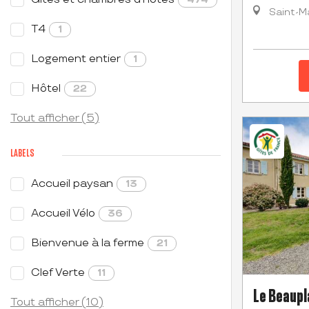
Saint-M
T4
1
Logement entier
1
Hôtel
22
Tout afficher (5)
LABELS
Accueil paysan
13
Accueil Vélo
36
Bienvenue à la ferme
21
Clef Verte
11
Le Beaupl
Tout afficher (10)