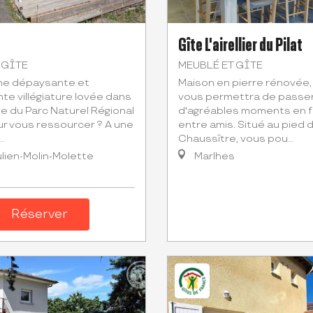
Gîte L'airellier du Pilat
 GÎTE
MEUBLÉ ET GÎTE
ne dépaysante et
Maison en pierre rénovée, 
te villégiature lovée dans
vous permettra de passe
e du Parc Naturel Régional
d'agréables moments en f
ur vous ressourcer ? A une
entre amis. Situé au pied 
.
Chaussître, vous pou...
lien-Molin-Molette
Marlhes
Réserver