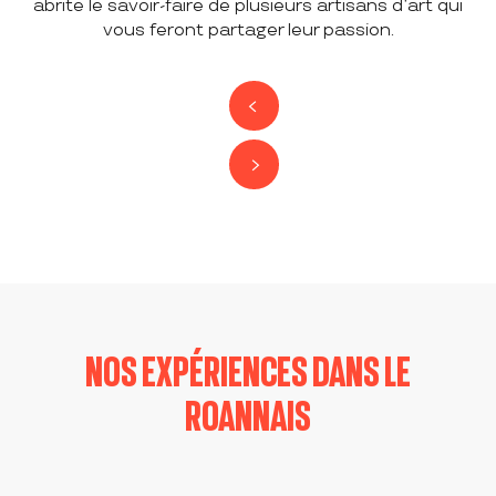
abrite le savoir-faire de plusieurs artisans d’art qui
vous feront partager leur passion.
NOS EXPÉRIENCES DANS LE
ROANNAIS
VISITE THÉATRALISÉE AU CHATEAU DE
VISITE THÉATRALISÉE AU CHATEAU DE
LA ROCHE
LA ROCHE