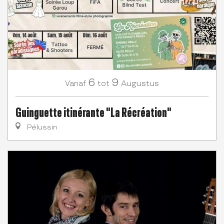
6
9
Augustus
Vanaf
tot
Guinguette itinérante "La Récréation"
Pélussin