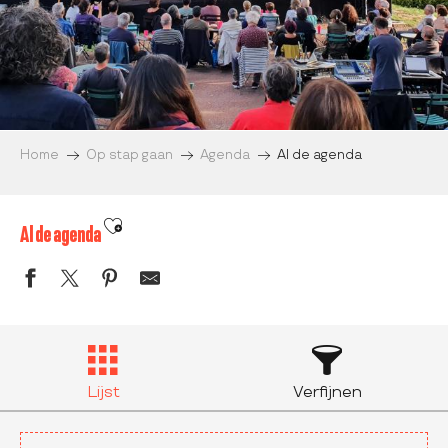
Home
Op stap gaan
Agenda
Al de agenda
Ajouter aux favoris
Al de agenda
Lijst
Verfijnen