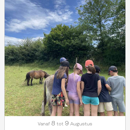
8
9
Augustus
Vanaf
tot