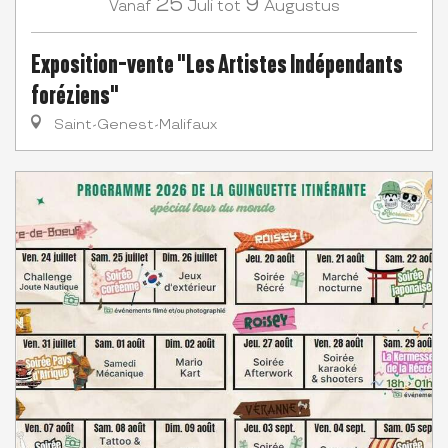
25
9
Juli
Augustus
Vanaf
tot
Exposition-vente "Les Artistes Indépendants
foréziens"
Saint-Genest-Malifaux