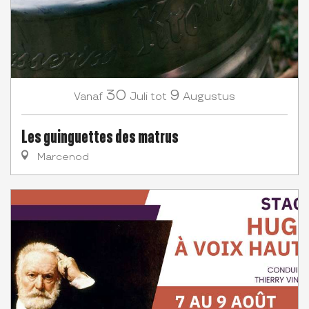
30
9
Juli
Augustus
Vanaf
tot
Les guinguettes des matrus
Marcenod