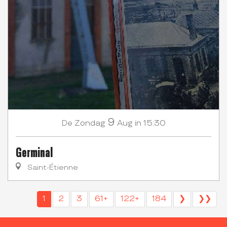
9
Zondag
Aug
in 15:30
De
Germinal
Saint-Étienne
1
2
3
61+
122+
184
❯
❯❯