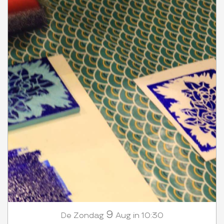
9
Zondag
Aug
in 10:30
De