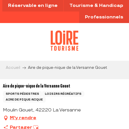
Aller
Réservable en ligne
Tourisme & Handicap
au
contenu
Professionnels
principal
Accueil
Aire de pique-nique de la Versanne Gouet
Aire de pique-nique de la Versanne Gouet
SPORTS PÉDESTRES
LOISIRS RÉCRÉATIFS
AIRE DE PIQUE-NIQUE
Moulin Gouet, 42220 La Versanne
M'y rendre
Ajouter aux favoris
Partager