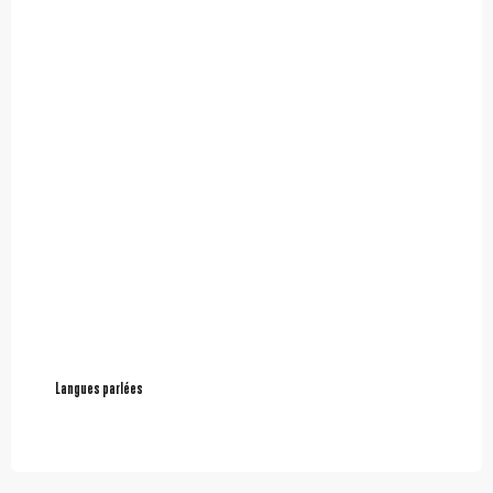
Langues parlées
Langues parlées