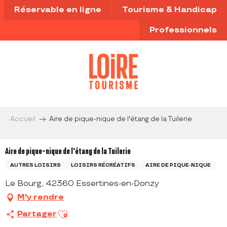
Aller
Réservable en ligne
Tourisme & Handicap
au
contenu
Professionnels
principal
Accueil
Aire de pique-nique de l'étang de la Tuilerie
Aire de pique-nique de l'étang de la Tuilerie
AUTRES LOISIRS
LOISIRS RÉCRÉATIFS
AIRE DE PIQUE-NIQUE
Le Bourg, 42360 Essertines-en-Donzy
M'y rendre
Ajouter aux favoris
Partager