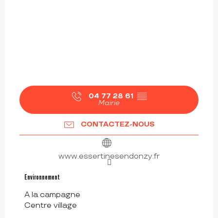
04 77 28 61
▒▒
Mairie
CONTACTEZ-NOUS
www.essertinesendonzy.fr
Environnement
Environnement
A la campagne
Centre village