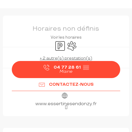
OUVERTURE ET COORDONNÉES
Horaires non définis
Voir les horaires
Parking
Animaux acceptés
+ 2 autre(s) prestation(s)
04 77 28 61
▒▒
Mairie
CONTACTEZ-NOUS
www.essertinesendonzy.fr