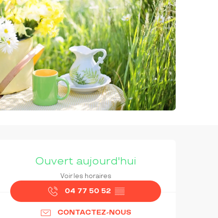
OUVERTURE ET COORDON
Ouvert aujourd'hui
Voir les horaires
04 77 50 52
▒▒
CONTACTEZ-NOUS