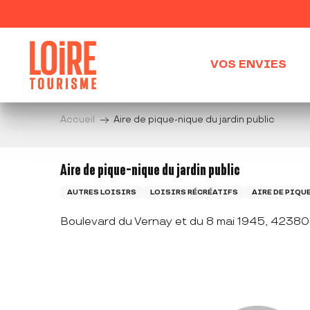
Aller
au
contenu
principal
VOS ENVIES
Accueil
Aire de pique-nique du jardin public
Aire de pique-nique du jardin public
AUTRES LOISIRS
LOISIRS RÉCRÉATIFS
AIRE DE PIQU
Boulevard du Vernay et du 8 mai 1945, 42380