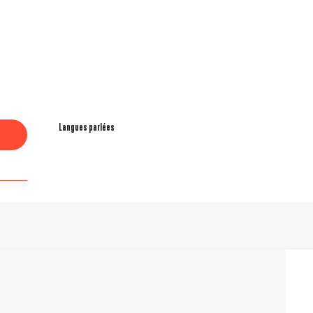
Langues parlées
Langues parlées