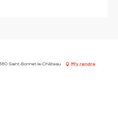
s
2380 Saint-Bonnet-le-Château
M'y rendre