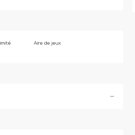
imité
Aire de jeux
—