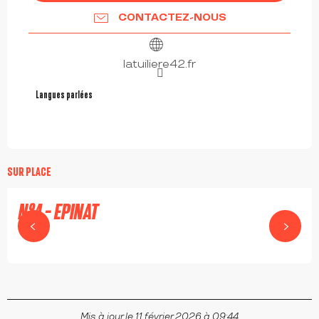
CONTACTEZ-NOUS
latuiliere42.fr
Langues parlées
Langues parlées
SUR PLACE
N°4 - EPINAT
LA TUILIÈRE
Mis à jour le 11 février 2026 à 09:44