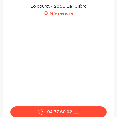
Le bourg, 42830 La Tuilière
M'y rendre
04 77 62 92
▒▒