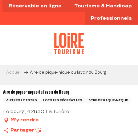
Aller
Réservable en ligne
Tourisme & Handicap
au
contenu
Professionnels
principal
Accueil
Aire de pique-nique du lavoir du Bourg
Aire de pique-nique du lavoir du Bourg
AUTRES LOISIRS
LOISIRS RÉCRÉATIFS
AIRE DE PIQUE-NIQUE
Le bourg, 42830 La Tuilière
M'y rendre
Ajouter aux favoris
Partager