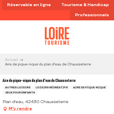
Aller
Réservable en ligne
Tourisme & Handicap
au
contenu
Professionnels
principal
Accueil
Aire de pique-nique du plan d'eau de Chausseterre
Aire de pique-nique du plan d'eau de Chausseterre
AUTRES LOISIRS
LOISIRS RÉCRÉATIFS
AIRE DE PIQUE-NIQUE
JEUX POUR ENFANTS
Plan d'eau, 42430 Chausseterre
M'y rendre