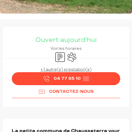
OUVERTURE ET COORDONNÉES
Ouvert aujourd'hui
Voir les horaires
Parking
Animaux acceptés
+ 1 autre(s) prestation(s)
04 77 65 10
▒▒
CONTACTEZ-NOUS
DESCRIPTION
La petite commune de Chausseterre vour 