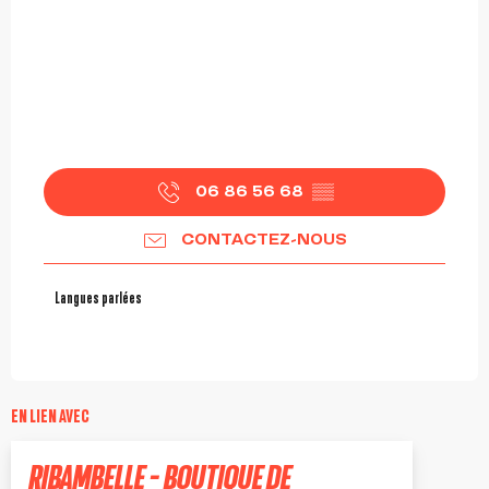
06 86 56 68
▒▒
CONTACTEZ-NOUS
Langues parlées
Langues parlées
EN LIEN AVEC
Réservable
RIBAMBELLE - BOUTIQUE DE