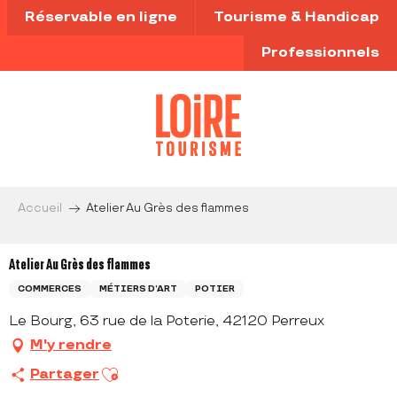
Aller
Réservable en ligne
Tourisme & Handicap
au
contenu
Professionnels
principal
Accueil
Atelier Au Grès des flammes
Atelier Au Grès des flammes
COMMERCES
MÉTIERS D’ART
POTIER
Le Bourg, 63 rue de la Poterie, 42120 Perreux
M'y rendre
Ajouter aux favoris
Partager