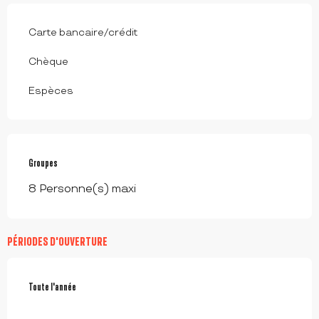
Carte bancaire/crédit
Chèque
Espèces
Groupes
Groupes
8 Personne(s) maxi
PÉRIODES D'OUVERTURE
Toute l'année
Toute l'année