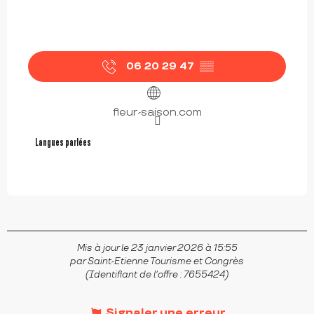
06 20 29 47
▒▒
fleur-saison.com
Langues parlées
Langues parlées
Mis à jour le 23 janvier 2026 à 15:55
par Saint-Etienne Tourisme et Congrès
(Identifiant de l'offre :
7655424
)
Signaler une erreur