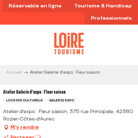
Aller
Réservable en ligne
Tourisme & Handicap
au
contenu
Professionnels
principal
Accueil
Atelier Galerie d'expo : Fleur saison
Atelier Galerie d'expo : Fleur saison
LOISIRS CULTURELS
GALERIE EXPO
Atelier d'expo : Fleur saison, 375 rue Principale, 42380
Rozier-Côtes-d'Aurec
M'y rendre
Ajouter aux favoris
Partager