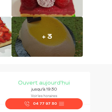
+ 3
OUVERTURE ET COORDON
Ouvert aujourd'hui
jusqu'à 19:30
Voir les horaires
04 77 97 30
▒▒