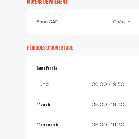
MOYENS DE PAIEMENT
Bons CAF
Chèque
PÉRIODES D'OUVERTURE
Toute l'année
Toute l'année
Lundi
06:00 - 19:30
Mardi
06:00 - 19:30
Mercredi
06:00 - 19:30