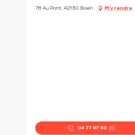
78 Au Pont, 42130 Boën
M'y rendre
04 77 97 30
▒▒