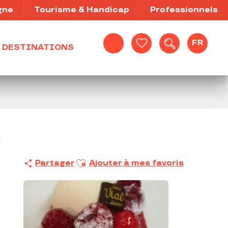
gne
Tourisme & Handicap
Professionnels
FR
DESTINATIONS
Recherche
Voir les favoris
Ajouter aux favoris
Partager
Ajouter à mes favoris