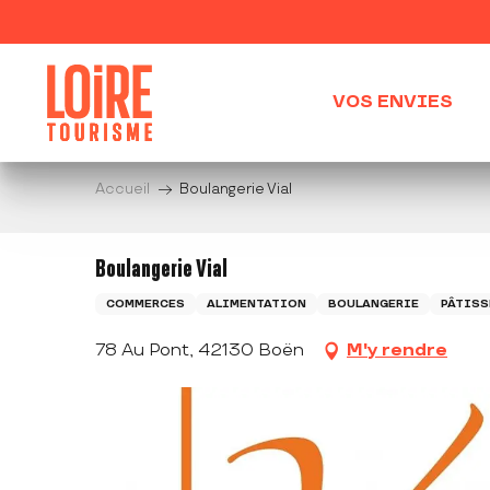
Aller
au
contenu
principal
VOS ENVIES
Accueil
Boulangerie Vial
Boulangerie Vial
COMMERCES
ALIMENTATION
BOULANGERIE
PÂTISS
78 Au Pont, 42130 Boën
M'y rendre