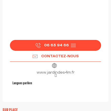
06 63 94 66
▒▒
CONTACTEZ-NOUS
www.jardindes4m.fr
Langues parlées
Langues parlées
SUR PLACE