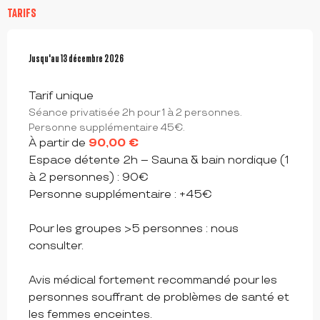
TARIFS
Du
Jusqu'au
31 janvier 2026
13 décembre 2026
au
13 décembre 2026
Tarif unique
Séance privatisée 2h pour 1 à 2 personnes.
Personne supplémentaire 45€.
À partir de
90,00 €
Espace détente 2h – Sauna & bain nordique (1
à 2 personnes) : 90€
Personne supplémentaire : +45€
Pour les groupes >5 personnes : nous
consulter.
Avis médical fortement recommandé pour les
personnes souffrant de problèmes de santé et
les femmes enceintes.