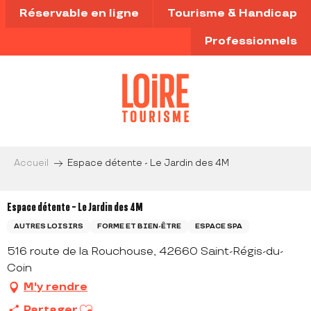
Aller
Réservable en ligne
Tourisme & Handicap
au
contenu
Professionnels
principal
Accueil
Espace détente - Le Jardin des 4M
Espace détente - Le Jardin des 4M
AUTRES LOISIRS
FORME ET BIEN-ÊTRE
ESPACE SPA
516 route de la Rouchouse, 42660 Saint-Régis-du-
Coin
M'y rendre
Ajouter aux favoris
Partager