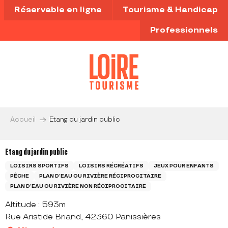
Aller
Réservable en ligne
Tourisme & Handicap
au
contenu
Professionnels
principal
Accueil
Etang du jardin public
Etang du jardin public
LOISIRS SPORTIFS
LOISIRS RÉCRÉATIFS
JEUX POUR ENFANTS
PÊCHE
PLAN D’EAU OU RIVIÈRE RÉCIPROCITAIRE
PLAN D’EAU OU RIVIÈRE NON RÉCIPROCITAIRE
Altitude : 593m
Rue Aristide Briand, 42360 Panissières