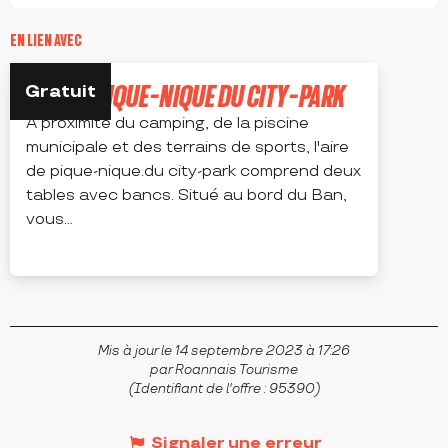
EN LIEN AVEC
AIRE DE PIQUE-NIQUE DU CITY-PARK
Gratuit
A proximité du camping, de la piscine
municipale et des terrains de sports, l'aire
de pique-nique.du city-park comprend deux
tables avec bancs. Situé au bord du Ban,
vous...
SAINT-JUST-EN-CHEVALET
Mis à jour le 14 septembre 2023 à 17:26
par Roannais Tourisme
(Identifiant de l'offre :
95390
)
Signaler une erreur