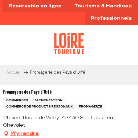
Aller
Réservable en ligne
Tourisme & Handicap
au
contenu
Professionnels
principal
Accueil
Fromagerie des Pays d'Urfé
Fromagerie des Pays d'Urfé
COMMERCES
ALIMENTATION
COMMERCE DE PRODUITS RÉGIONAUX
FROMAGERIE
L'Usine, Route de Vichy, 42430 Saint-Just-en-
Chevalet
M'y rendre