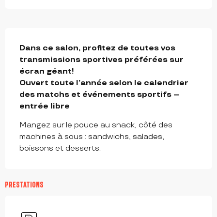
DESCRIPTION
Dans ce salon, profitez de toutes vos 
transmissions sportives préférées sur 
écran géant!

Ouvert toute l’année selon le calendrier 
des matchs et événements sportifs – 
entrée libre
Mangez sur le pouce au snack, côté des 
machines à sous : sandwichs, salades, 
boissons et desserts.
PRESTATIONS