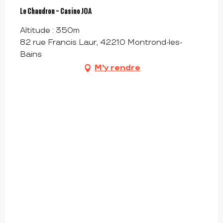
Le Chaudron - Casino JOA
Altitude : 350m
82 rue Francis Laur, 42210 Montrond-les-
Bains
M'y rendre