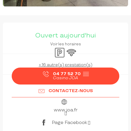
OUVERTURE ET COORDONNÉES
Ouvert aujourd'hui
Voir les horaires
Parking
WiFi
+ 16 autre(s) prestation(s)
04 77 52 70
▒▒
Casino JOA
CONTACTEZ-NOUS
www.joa.fr
Page Facebook