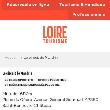
Aller
Réservable en ligne
Tourisme & Handicap
au
contenu
Professionnels
principal
Accueil
Le circuit de Mandrin
Le circuit de Mandrin
LOISIRS SPORTIFS
SPORTS PÉDESTRES
ITINÉRAIRE DE RANDONNÉE PÉDESTRE
Altitude : 650m
Place du Cèdre, Avenue Général Gouraud, 42380
Saint-Bonnet-le-Château