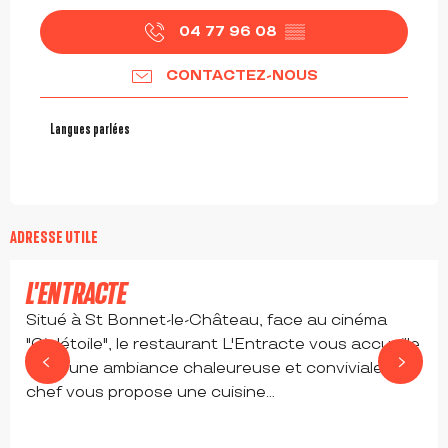
04 77 96 08
▒▒
CONTACTEZ-NOUS
Langues parlées
Langues parlées
à partir de
13
€
ADRESSE UTILE
L'ENTRACTE
Situé à St Bonnet-le-Château, face au cinéma
"Cin'étoile", le restaurant L'Entracte vous accueille
dans une ambiance chaleureuse et conviviale. Le
chef vous propose une cuisine...
SAINT-BONNET-LE-CHÂTEAU