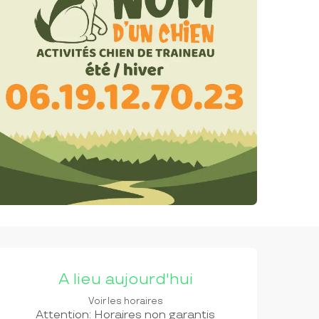
OUVERTURE ET COORDON
A lieu aujourd'hui
Voir les horaires
Attention: Horaires non garantis