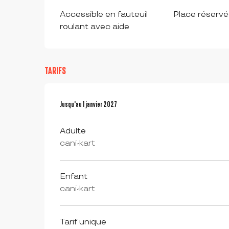
Accessible en fauteuil
Place réserv
roulant avec aide
TARIFS
Du
Jusqu'au
1 janvier 2026
1 janvier 2027
au
1 janvier 2027
Adulte
cani-kart
Enfant
cani-kart
Tarif unique