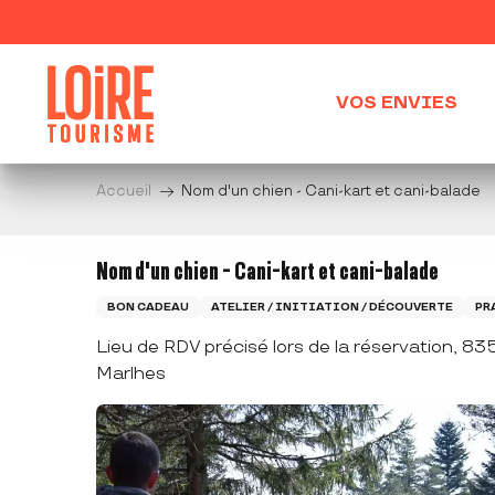
Aller
au
contenu
principal
VOS ENVIES
Accueil
Nom d'un chien - Cani-kart et cani-balade
Nom d'un chien - Cani-kart et cani-balade
BON CADEAU
ATELIER / INITIATION / DÉCOUVERTE
PR
Lieu de RDV précisé lors de la réservation, 
Marlhes