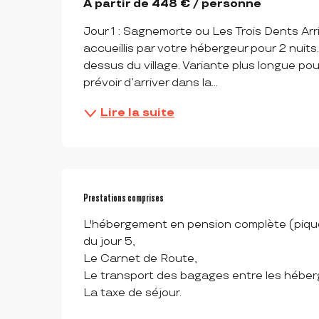
À partir de 448 € / personne
Jour 1 : Sagnemorte ou Les Trois Dents Arr
accueillis par votre hébergeur pour 2 nuits
dessus du village. Variante plus longue pour
prévoir d’arriver dans la...
Lire la suite
Prestations comprises
Prestations comprises
L'hébergement en pension complète (pique-n
du jour 5,

Le Carnet de Route,

Le transport des bagages entre les héber
La taxe de séjour.