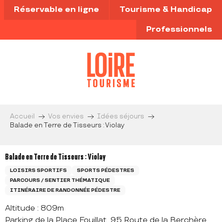
Aller
Réservable en ligne
Tourisme & Handicap
au
contenu
Professionnels
principal
Accueil
Vos envies
Idées séjours
Balade en Terre de Tisseurs : Violay
Balade en Terre de Tisseurs : Violay
LOISIRS SPORTIFS
SPORTS PÉDESTRES
PARCOURS / SENTIER THÉMATIQUE
ITINÉRAIRE DE RANDONNÉE PÉDESTRE
Altitude : 809m
Parking de la Place Fouillat, 95 Route de la Berchère,