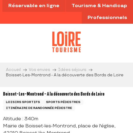
Aller
Réservable en ligne
Tourisme & Handicap
au
contenu
Professionnels
principal
Accueil
Vos envies
Idées séjours
Boisset-Les-Montrond - A la découverte des Bords de Loire
Boisset-Les-Montrond - A la découverte des Bords de Loire
LOISIRS SPORTIFS
SPORTS PÉDESTRES
ITINÉRAIRE DE RANDONNÉE PÉDESTRE
Altitude : 340m
Mairie de Boisset-les-Montrond, place de l'église,