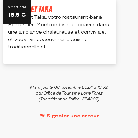
LE CERIZET TAKA
à partir de
13,5
€
Le Cerizet Taka, votre restaurant-bar à
Boisset-lès-Montrond vous accueille dans
une ambiance chaleureuse et conviviale,
et vous fait découvrir une cuisine
traditionnelle et...
BOISSET-LÈS-MONTROND
Mis à jour le 08 novembre 2024 à 16:52
par Office de Tourisme Loire Forez
(Identifiant de l'offre :
334807
)
Signaler une erreur