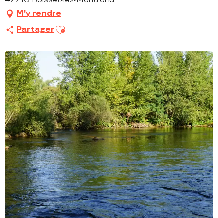
42210 Boisset-lès-Montrond
M'y rendre
Ajouter aux favoris
Partager