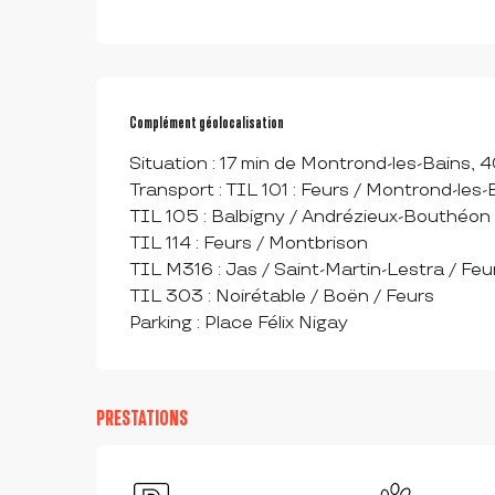
Complément géolocalisation
Complément géolocalisation
Situation : 17 min de Montrond-les-Bains, 
Transport : TIL 101 : Feurs / Montrond-les-
TIL 105 : Balbigny / Andrézieux-Bouthéon /
TIL 114 : Feurs / Montbrison

TIL M316 : Jas / Saint-Martin-Lestra / Feur
TIL 303 : Noirétable / Boën / Feurs

Parking : Place Félix Nigay
PRESTATIONS