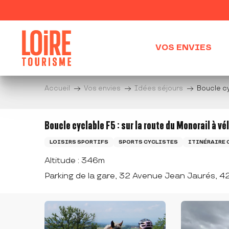
Aller
au
contenu
principal
VOS ENVIES
Accueil
Vos envies
Idées séjours
Boucle cyc
Boucle cyclable F5 : sur la route du Monorail à vé
LOISIRS SPORTIFS
SPORTS CYCLISTES
ITINÉRAIRE 
Altitude : 346m
Parking de la gare, 32 Avenue Jean Jaurés, 4