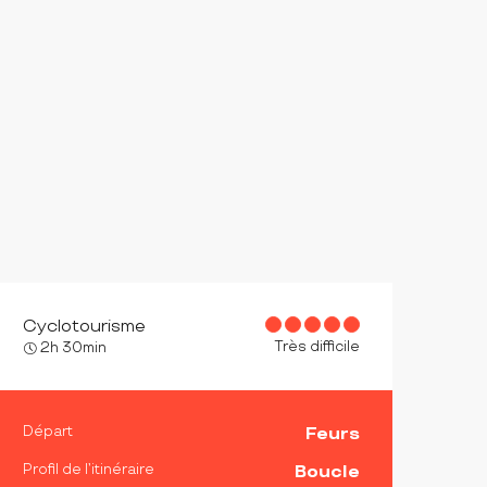
Cyclotourisme
Très difficile
2h 30min
INFORMATIONS PRATIQ
Départ
Feurs
Profil de l’itinéraire
Boucle