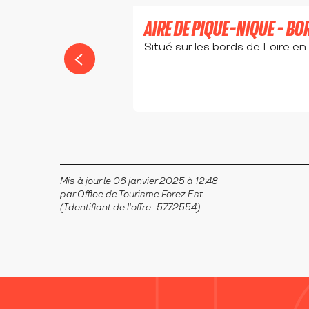
AIRE DE PIQUE-NIQUE - BO
Situé sur les bords de Loire e
FEURS
Mis à jour le 06 janvier 2025 à 12:48
par Office de Tourisme Forez Est
(Identifiant de l'offre :
5772554
)