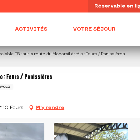
Réservable en li
ACTIVITÉS
VOTRE SÉJOUR
lable F5 : sur la route du Monorail à vélo : Feurs / Panissières
lo : Feurs / Panissières
CYCLO
2110 Feurs
M'y rendre