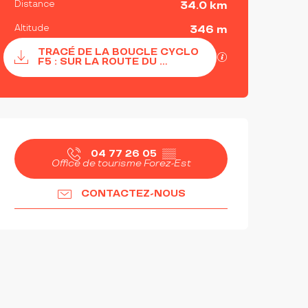
Distance
34.0 km
Altitude
346 m
Documentation
TRACÉ DE LA BOUCLE CYCLO
SECTIONS.TOU
F5 : SUR LA ROUTE DU ...
OUVERTURE ET COORDON
04 77 26 05
▒▒
Office de tourisme Forez-Est
CONTACTEZ-NOUS