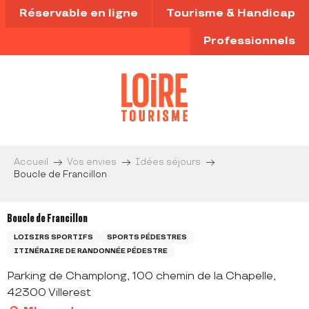
Aller
Réservable en ligne
Tourisme & Handicap
au
contenu
Professionnels
principal
Accueil
Vos envies
Idées séjours
Boucle de Francillon
Boucle de Francillon
LOISIRS SPORTIFS
SPORTS PÉDESTRES
ITINÉRAIRE DE RANDONNÉE PÉDESTRE
Parking de Champlong, 100 chemin de la Chapelle,
42300 Villerest