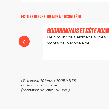
EST UNE OFFRE SIMILAIRE À PROXIMITÉ DE...
BOURBONNAIS ET CÔTE ROAN
Ce circuit vous emmène sur les 
monts de la Madeleine.
RIORGES
Mis à jour le 29 janvier 2025 à 11:58
par Roannais Tourisme
(Identifiant de l'offre :
7130651
)