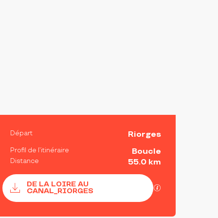
INFORMATIONS PRATIQ
Départ
Riorges
Profil de l’itinéraire
Boucle
Distance
55.0 km
Documentation
DE LA LOIRE AU
SECTIONS.TOU
CANAL_RIORGES