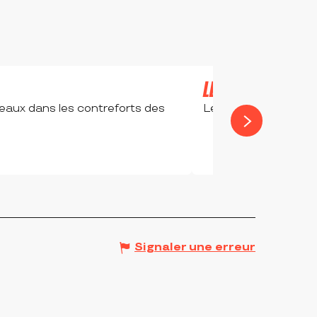
LES BALADES RIOR
eaux dans les contreforts des
Le parc Beaulieu est
RIORGES
Signaler une erreur