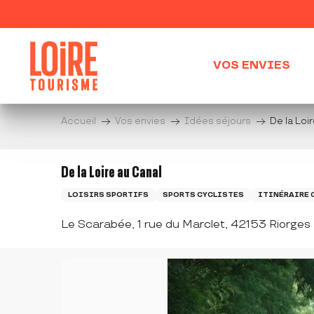
Aller
au
contenu
principal
VOS ENVIES
Accueil
Vos envies
Idées séjours
De la Loi
De la Loire au Canal
LOISIRS SPORTIFS
SPORTS CYCLISTES
ITINÉRAIRE 
Le Scarabée, 1 rue du Marclet, 42153 Riorges