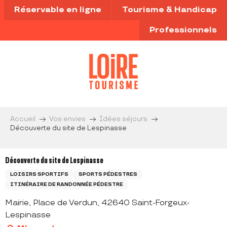
Aller
Réservable en ligne
Tourisme & Handicap
au
contenu
Professionnels
principal
Accueil
Vos envies
Idées séjours
Découverte du site de Lespinasse
Découverte du site de Lespinasse
LOISIRS SPORTIFS
SPORTS PÉDESTRES
ITINÉRAIRE DE RANDONNÉE PÉDESTRE
Mairie, Place de Verdun, 42640 Saint-Forgeux-
Lespinasse