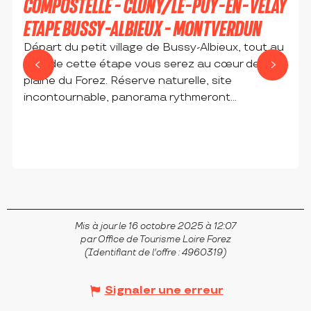
COMPOSTELLE - CLUNY/LE-PUY-EN-VELAY
ETAPE BUSSY-ALBIEUX - MONTVERDUN
Départ du petit village de Bussy-Albieux, tout au
long de cette étape vous serez au cœur de la
plaine du Forez. Réserve naturelle, site
incontournable, panorama rythmeront...
BUSSY-ALBIEUX
Mis à jour le 16 octobre 2025 à 12:07
par Office de Tourisme Loire Forez
(Identifiant de l'offre :
4960319
)
Signaler une erreur