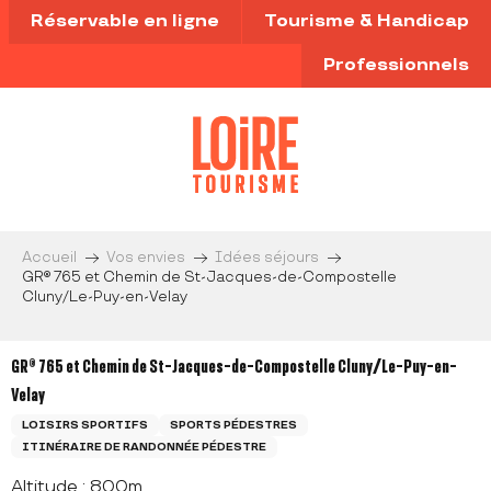
Aller
Réservable en ligne
Tourisme & Handicap
au
contenu
Professionnels
principal
Accueil
Vos envies
Idées séjours
GR® 765 et Chemin de St-Jacques-de-Compostelle
Cluny/Le-Puy-en-Velay
GR® 765 et Chemin de St-Jacques-de-Compostelle Cluny/Le-Puy-en-
Velay
LOISIRS SPORTIFS
SPORTS PÉDESTRES
ITINÉRAIRE DE RANDONNÉE PÉDESTRE
Altitude : 800m