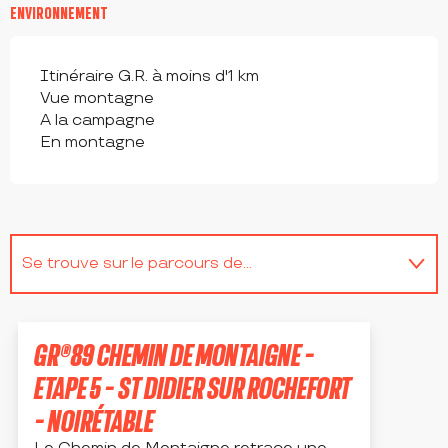
ENVIRONNEMENT
Itinéraire G.R. à moins d'1 km
Vue montagne
A la campagne
En montagne
Se trouve sur le parcours de...
Sur place
GR®89 CHEMIN DE MONTAIGNE -
Est une étape de ...
ETAPE 5 - ST DIDIER SUR ROCHEFORT
- NOIRÉTABLE