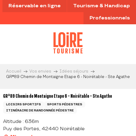
Aller
Réservable en ligne
Tourisme & Handicap
au
contenu
Professionnels
principal
Accueil
Vos envies
Idées séjours
GR®89 Chemin de Montaigne Etape 6 - Noirétable - Ste Agathe
GR®89 Chemin de Montaigne Etape 6 - Noirétable - Ste Agathe
LOISIRS SPORTIFS
SPORTS PÉDESTRES
ITINÉRAIRE DE RANDONNÉE PÉDESTRE
Altitude : 636m
Puy des Portes, 42440 Noirétable