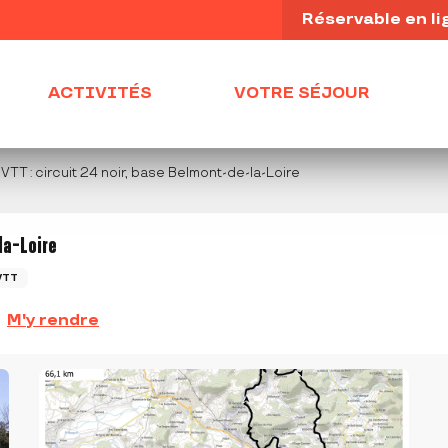
Réservable en li
ACTIVITÉS
VOTRE SÉJOUR
 VTT : circuit 24 noir, base Belmont-de-la-Loire
la-Loire
VTT
M'y rendre