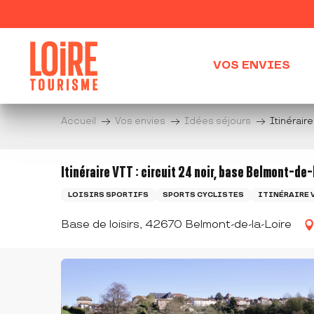
Aller
au
contenu
principal
VOS ENVIES
Accueil
Vos envies
Idées séjours
Itinéraire
Itinéraire VTT : circuit 24 noir, base Belmont-de-
LOISIRS SPORTIFS
SPORTS CYCLISTES
ITINÉRAIRE 
Base de loisirs, 42670 Belmont-de-la-Loire