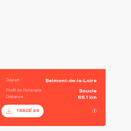
INFORMATIONS PRATIQ
Départ
Belmont-de-la-Loire
Profil de l’itinéraire
Boucle
Distance
66.1 km
Documentation
SECTIONS.TOU
TRACÉ 24