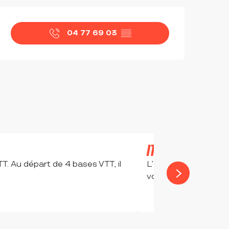
OUVERTURE ET COORDON
04 77 69 03
▒▒
ITINÉRAIRE VTT : 
. Au départ de 4 bases VTT, il
L’équipe chemins de
vous sera possible de 
BRIENNON