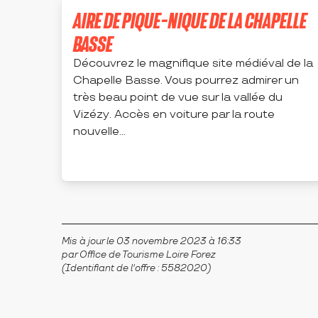
AIRE DE PIQUE-NIQUE DE LA CHAPELLE
BASSE
Découvrez le magnifique site médiéval de la
Chapelle Basse. Vous pourrez admirer un
très beau point de vue sur la vallée du
Vizézy. Accès en voiture par la route
nouvelle...
ESSERTINES-EN-CHÂTELNEUF
Mis à jour le 03 novembre 2023 à 16:33
par Office de Tourisme Loire Forez
(Identifiant de l'offre :
5582020
)