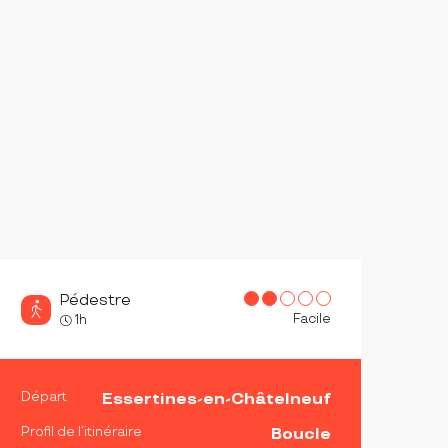
Pédestre
Facile
1h
INFORMATIONS PRATIQ
Départ
Essertines-en-Châtelneuf
Profil de l’itinéraire
Boucle