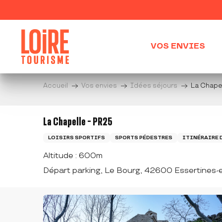
Aller
au
contenu
principal
VOS ENVIES
Accueil
Vos envies
Idées séjours
La Chapel
La Chapelle - PR25
LOISIRS SPORTIFS
SPORTS PÉDESTRES
ITINÉRAIRE 
Altitude : 600m
Départ parking, Le Bourg, 42600 Essertines-