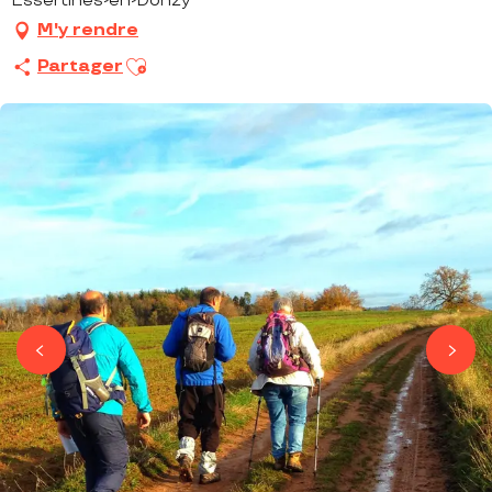
Essertines-en-Donzy
M'y rendre
Ajouter aux favoris
Partager