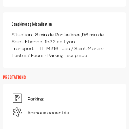
Complément géolocalisation
Complément géolocalisation
Situation : 8 min de Panissières,56 min de 
Saint-Etienne, 1h22 de Lyon

Transport : TIL M316 : Jas / Saint-Martin-
Lestra / Feurs - Parking : sur place
PRESTATIONS
Parking
Animaux acceptés