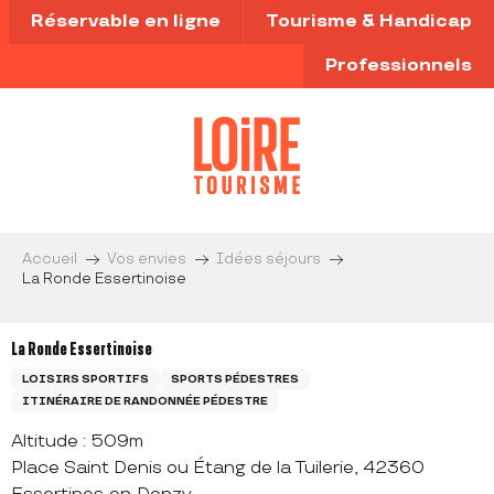
Aller
Réservable en ligne
Tourisme & Handicap
au
contenu
Professionnels
principal
Accueil
Vos envies
Idées séjours
La Ronde Essertinoise
La Ronde Essertinoise
LOISIRS SPORTIFS
SPORTS PÉDESTRES
ITINÉRAIRE DE RANDONNÉE PÉDESTRE
Altitude : 509m
Place Saint Denis ou Étang de la Tuilerie, 42360