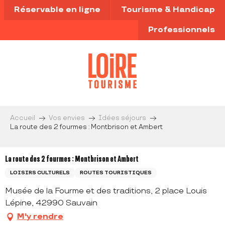
Aller
Réservable en ligne
Tourisme & Handicap
au
contenu
Professionnels
principal
Accueil
Vos envies
Idées séjours
La route des 2 fourmes : Montbrison et Ambert
La route des 2 fourmes : Montbrison et Ambert
LOISIRS CULTURELS
ROUTES TOURISTIQUES
Musée de la Fourme et des traditions, 2 place Louis
Lépine, 42990 Sauvain
M'y rendre