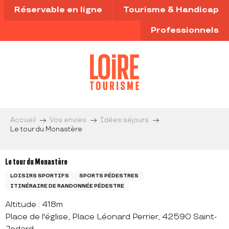
Aller
Réservable en ligne
Tourisme & Handicap
au
contenu
Professionnels
principal
Accueil
Vos envies
Idées séjours
Le tour du Monastère
Le tour du Monastère
LOISIRS SPORTIFS
SPORTS PÉDESTRES
ITINÉRAIRE DE RANDONNÉE PÉDESTRE
Altitude : 418m
Place de l'église, Place Léonard Perrier, 42590 Saint-