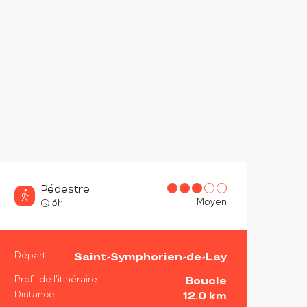
Pédestre
Moyen
3h
INFORMATIONS PRATIQ
Départ
Saint-Symphorien-de-Lay
Profil de l’itinéraire
Boucle
Distance
12.0 km