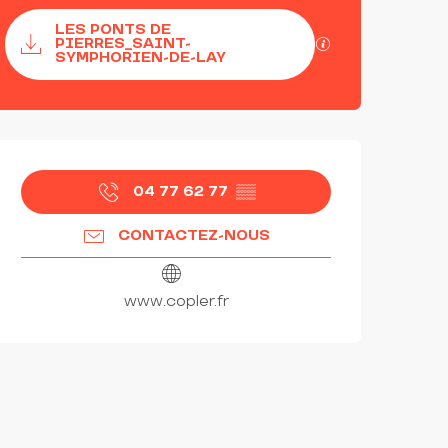
Documentation
LES PONTS DE
SECTIONS.TOU
PIERRES_SAINT-
SYMPHORIEN-DE-LAY
OUVERTURE ET COORDON
04 77 62 77
▒▒
CONTACTEZ-NOUS
www.copler.fr