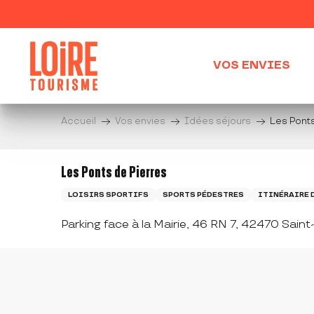
Aller
au
contenu
principal
VOS ENVIES
Accueil
Vos envies
Idées séjours
Les Ponts
Les Ponts de Pierres
LOISIRS SPORTIFS
SPORTS PÉDESTRES
ITINÉRAIRE 
Parking face à la Mairie, 46 RN 7, 42470 Sain